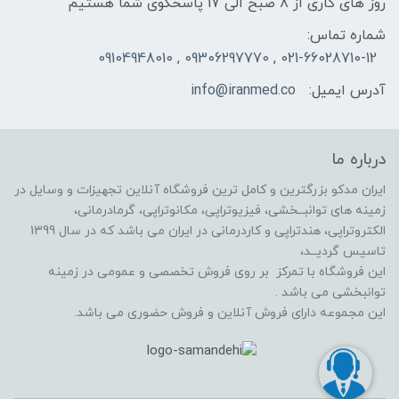
روز های کاری از 8 صبح الی 17 پاسخگوی شما هستیم
شماره تماس:
021-66028710-12 , 09306297770 , 09104948010
آدرس ایمیل:
info@iranmed.co
درباره ما
ایران مدکو بزرگترین و کامل ترین فروشگاه آنلاین تجهیزات و وسایل در
زمینه های توانبــخشی، فیزیوتراپی، مکانوتراپی، گرمادرمانی،
الکتروتراپی، هندتراپی و کاردرمانی در ایران می باشد که در سال 1399
تاسیس گردیــد،
این فروشگاه با تمرکز بر روی فروش تخصصی و عمومی در زمینه
توانبخشی می باشد .
این مجموعه دارای فروش آنلاین و فروش حضوری می باشد.