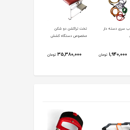
وب سری دسته دار
تخت تراکشن دو شکن
اگزربرد E-Z Exer Board
مخصوص دستگاه کشش
2,745,000
35,380,000
1,940,000
تومان
تومان
توم