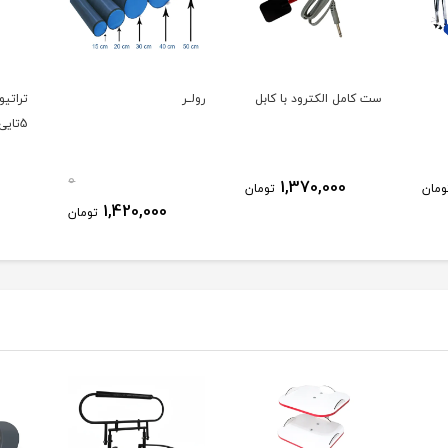
ست کامل الکترود با کابل
رولــر
تراتی
5تایی
0
1,370,000
ومان
تومان
1,420,000
تومان