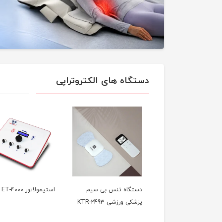
دستگاه های الکتروتراپی
گاه تنس پرتابل پزشکی
دستگاه تنس بی سیم
استیمولاتور ET-4000
KTR-2
پزشکی ورزشی KTR-2493