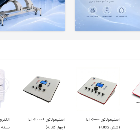
استیمولاتور ET-6000
استیمولاتور +ET-4000
(شش کاناله)
(چهار کاناله)
بسته 4عددی