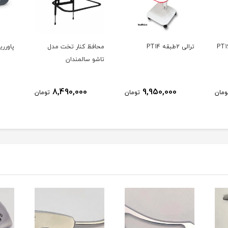
ترالی 2طبقه PT14
محافظ کنار تخت مدل
پاورریست st
تاشو سالمندان
8,490,000
9,950,000
ومان
تومان
تومان