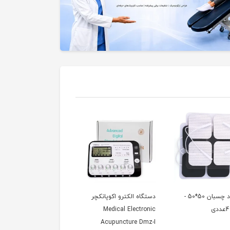
الکترود چسبان 50*50 -
دستگاه الکترو اکوپانکچر
ژل اولتراسوند US Gel
Medical Electronic
Acupuncture Dmz-I