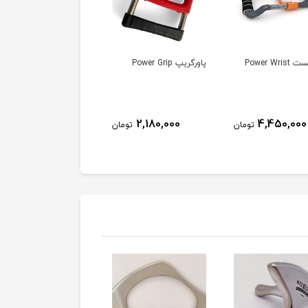
Power Wri
پاورگریپ Power Grip
دستکش ایکس فینگر
296,000
2,180,000
4,450,000
تومان
تومان
توم