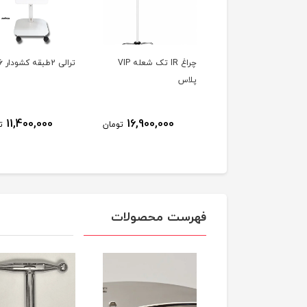
فیزیو مت Air bag
چراغ IR تک شعله VIP
ترالی 2طبقه کشودار PT16
massag mattress 
پلاس
8٪
34,500,000
11,400,000
16,900,000
تومان
ت
31,900,000
تومان
فهرست محصولات