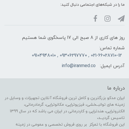
ما را در شبکه‌های اجتماعی دنبال کنید:
روز های کاری از 8 صبح الی 17 پاسخگوی شما هستیم
شماره تماس:
021-66028710-12 , 09306297770 , 09104948010
آدرس ایمیل:
info@iranmed.co
درباره ما
ایران مدکو بزرگترین و کامل ترین فروشگاه آنلاین تجهیزات و وسایل در
زمینه های توانبــخشی، فیزیوتراپی، مکانوتراپی، گرمادرمانی،
الکتروتراپی، هندتراپی و کاردرمانی در ایران می باشد که در سال 1399
تاسیس گردیــد،
این فروشگاه با تمرکز بر روی فروش تخصصی و عمومی در زمینه