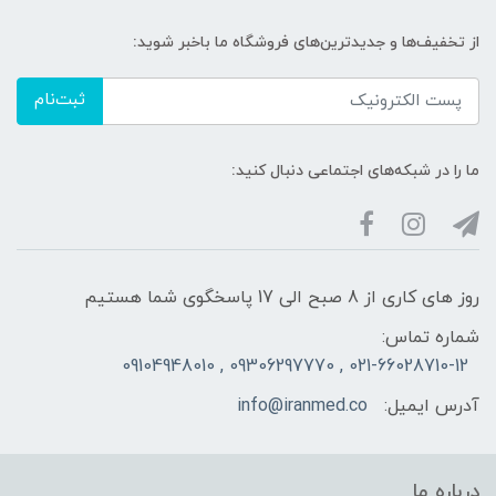
از تخفیف‌ها و جدیدترین‌های فروشگاه ما باخبر شوید:
ثبت‌نام
ما را در شبکه‌های اجتماعی دنبال کنید:
روز های کاری از 8 صبح الی 17 پاسخگوی شما هستیم
شماره تماس:
021-66028710-12 , 09306297770 , 09104948010
آدرس ایمیل:
info@iranmed.co
درباره ما