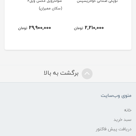
ن)
توپکی صندلی کوادریسپس
شولدرویل مکس ویل2
آینه
(سکان ممبران)
29,900,000
2,210,000
مان
تومان
تومان
برگشت به بالا
منوی وب‌سایت
خانه
سبد خرید
دریافت پیش فاکتور