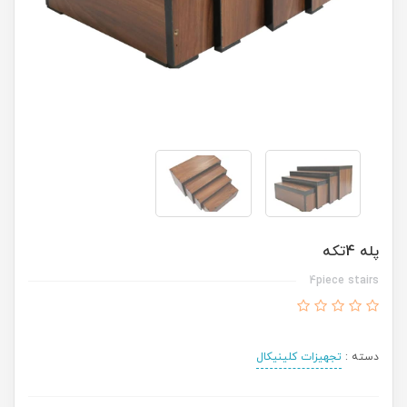
پله 4تكه
4piece stairs
دسته :
تجهیزات کلینیکال