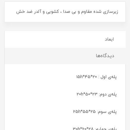
زیرسازی شده مقاوم و بی صدا ، کشویی و آلدر ضد خش
ابعاد
دیدگاه‌ها
پله‌ی اول : 20*45*15h
پله‌ی دوم: 23*50*20h
پله‌ی سوم: 25*55*25h
پله‌ی چهارم: 28*60*30h