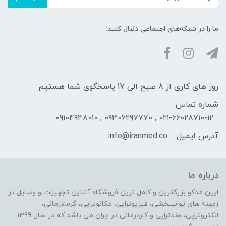
ما را در شبکه‌های اجتماعی دنبال کنید:
روز های کاری از 8 صبح الی 17 پاسخگوی شما هستیم
شماره تماس:
021-66028710-12 , 09306297770 , 09104948010
آدرس ایمیل:
info@iranmed.co
درباره ما
ایران مدکو بزرگترین و کامل ترین فروشگاه آنلاین تجهیزات و وسایل در
زمینه های توانبــخشی، فیزیوتراپی، مکانوتراپی، گرمادرمانی،
الکتروتراپی، هندتراپی و کاردرمانی در ایران می باشد که در سال 1399