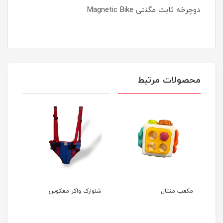
دوچرخه ثابت مگنتی Magnetic Bike
محصولات مرتبط
مکعب منتال
شلوارک واکر معکوس
ست د