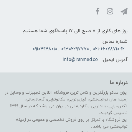
روز های کاری از 8 صبح الی 17 پاسخگوی شما هستیم
شماره تماس:
021-66028710-12 , 09306297770 , 09104948010
آدرس ایمیل:
info@iranmed.co
درباره ما
ایران مدکو بزرگترین و کامل ترین فروشگاه آنلاین تجهیزات و وسایل در
زمینه های توانبــخشی، فیزیوتراپی، مکانوتراپی، گرمادرمانی،
الکتروتراپی، هندتراپی و کاردرمانی در ایران می باشد که در سال 1399
تاسیس گردیــد،
این فروشگاه با تمرکز بر روی فروش تخصصی و عمومی در زمینه
توانبخشی می باشد .