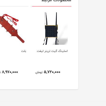
محصولات مرتبط
کش همی پلژی
اسلینگ گیت ترینر لیفت
بلت
8,970,000
5,720,000
247,000
تومان
تومان
ت