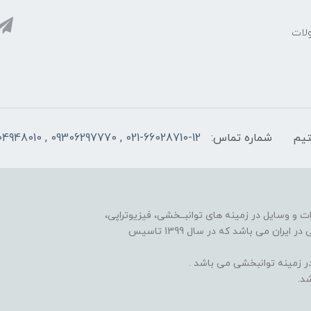
ولات
شماره تماس:
021-66028710-12 , 09306297770 , 09104948010
ت و وسایل در زمینه های توانبــخشی، فیزیوتراپی،
مکانوتراپی، گرمادرمانی، الکتروتراپی، هندتراپی و کاردرمانی در ایران می باشد که در سال 1399 تاسیس
 زمینه توانبخشی می باشد .
د.