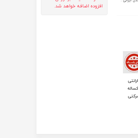
کون و دارای 3 سطح م... مدل ایرانی :
افزوده اضافه خواهد شد.
رانتی
ساله
رکتی