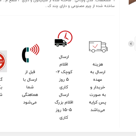
مشخصات: مدل وارداتی : ساخته شده از سیلی
ساخته شده از چرم مصنوعی و دارای چند ک...
ارسال
هزینه
اقلام
ارسال به
کوچک 2-
قبل از
عهده
5 روز
ارسال با
گا
خریدار و
کاری
شما
یک
به صورت
ارسال
هماهنگی
ش
پس کرایه
اقلام بزرگ
می‌شود
می‌باشد
5-15 روز
کاری