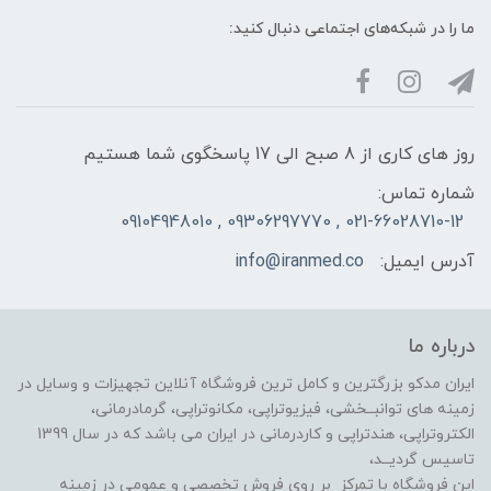
ما را در شبکه‌های اجتماعی دنبال کنید:
روز های کاری از 8 صبح الی 17 پاسخگوی شما هستیم
شماره تماس:
021-66028710-12 , 09306297770 , 09104948010
آدرس ایمیل:
info@iranmed.co
درباره ما
ایران مدکو بزرگترین و کامل ترین فروشگاه آنلاین تجهیزات و وسایل در
زمینه های توانبــخشی، فیزیوتراپی، مکانوتراپی، گرمادرمانی،
الکتروتراپی، هندتراپی و کاردرمانی در ایران می باشد که در سال 1399
تاسیس گردیــد،
این فروشگاه با تمرکز بر روی فروش تخصصی و عمومی در زمینه