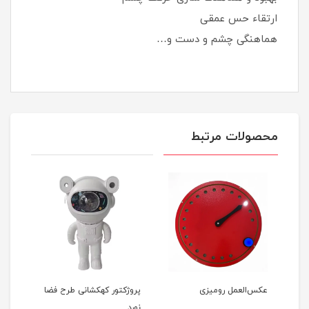
ارتقاء حس عمقی
هماهنگی چشم و دست و…
محصولات مرتبط
عکس‌العمل رومیزی
پروژکتور کهکشانی طرح فضا
سنس
نورد