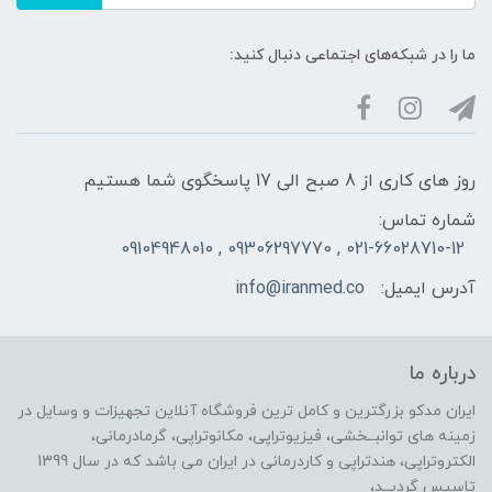
ما را در شبکه‌های اجتماعی دنبال کنید:
روز های کاری از 8 صبح الی 17 پاسخگوی شما هستیم
شماره تماس:
021-66028710-12 , 09306297770 , 09104948010
آدرس ایمیل:
info@iranmed.co
درباره ما
ایران مدکو بزرگترین و کامل ترین فروشگاه آنلاین تجهیزات و وسایل در
زمینه های توانبــخشی، فیزیوتراپی، مکانوتراپی، گرمادرمانی،
الکتروتراپی، هندتراپی و کاردرمانی در ایران می باشد که در سال 1399
تاسیس گردیــد،