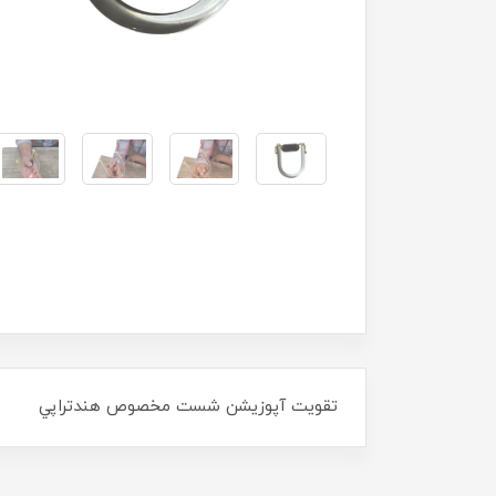
تقويت آپوزيشن شست مخصوص هندتراپي