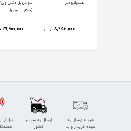
گریپ ژله ای گرد -
هندوالیومتر
شولدروی
ی
(سکان ممبران)
29,900,000
8,954,000
740,000
تومان
تومان
ت
هزینه ارسال به
ارسال به سراسر
قبل از ا
عهده خریدار و به
کشور
هماهنگ