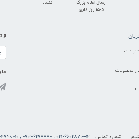
ارسال اقلام بزرگ
کننده
5-15 روز کاری
یان
از 
شنهادات
سال محصولات
ما ر
ولات
شماره تماس:
021-66028710-12 , 09306297770 , 09104948010