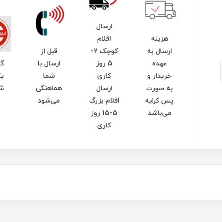
ارسال
هزینه
اقلام
ارسال به
کوچک 2-
قبل از
عهده
5 روز
ارسال با
گا
خریدار و
کاری
شما
یک
به صورت
ارسال
هماهنگی
ش
پس کرایه
اقلام بزرگ
می‌شود
می‌باشد
5-15 روز
کاری