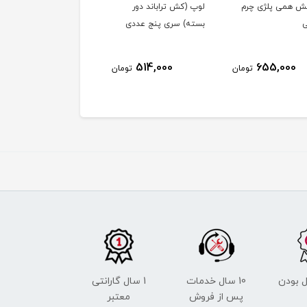
 همی پلژی چرم
لوپ (کش تراباند دور
هندگریپ انبری قابل
ی
بسته) سری پنج عددی
تنظیم
387,000
514,000
655,000
تومان
تومان
توم
 بودن
10 سال خدمات
1 سال گارانتی
پس از فروش
معتبر