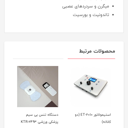
میگرن و سردردهای عصبی
تاندونیت و بورسیت
محصولات مرتبط
استیمولاتور ET-2010 (دو
دستگاه تنس بی سیم
دستگ
کاناله)
پزشکی ورزشی KTR-2493
2610