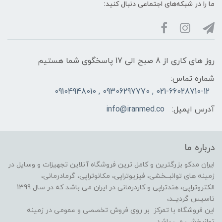
ما را در شبکه‌های اجتماعی دنبال کنید:
روز های کاری از 8 صبح الی 17 پاسخگوی شما هستیم
شماره تماس:
021-66028710-12 , 09306297770 , 09104948010
آدرس ایمیل:
info@iranmed.co
درباره ما
ایران مدکو بزرگترین و کامل ترین فروشگاه آنلاین تجهیزات و وسایل در
زمینه های توانبــخشی، فیزیوتراپی، مکانوتراپی، گرمادرمانی،
الکتروتراپی، هندتراپی و کاردرمانی در ایران می باشد که در سال 1399
تاسیس گردیــد،
این فروشگاه با تمرکز بر روی فروش تخصصی و عمومی در زمینه
توانبخشی می باشد .