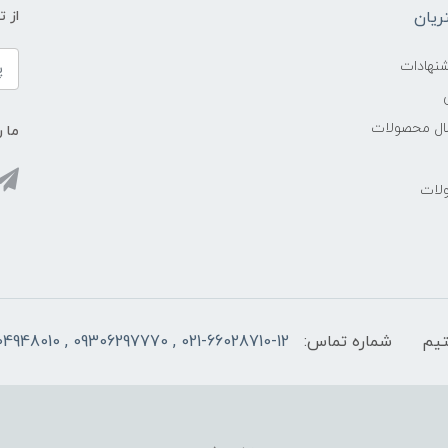
یان
از 
شنهادات
سال محصولات
ما ر
ولات
شماره تماس:
021-66028710-12 , 09306297770 , 09104948010