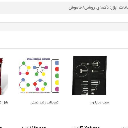
انات ابزار: دکمه‌ی روشن/خاموش
ست دیاپازون
تمرینات رشد ذهنی
بابل تیوب e
0
1,190,000
3,706,000