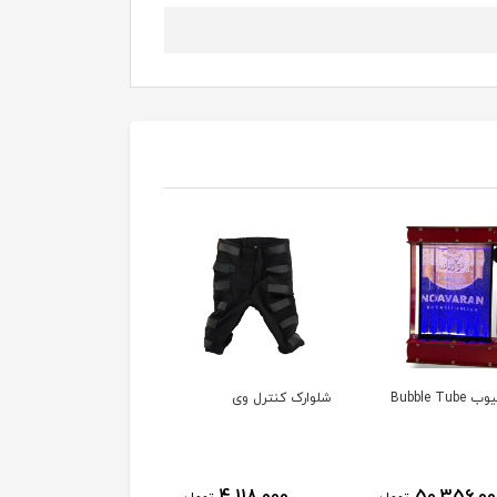
Bubble Tub
شلوارک کنترل وی
تراتیوب پروانه ای
275,000
4,118,000
50,356,00