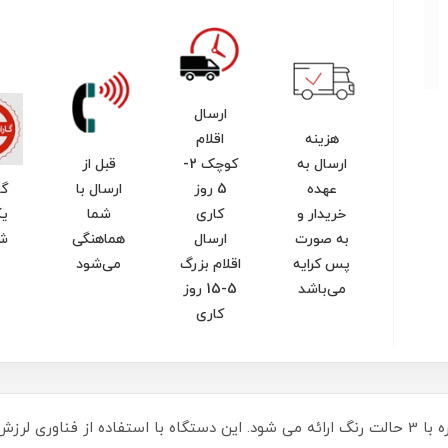
ارسال
هزینه
اقلام
ارسال به
کوچک 2-
قبل از
عهده
5 روز
ارسال با
گا
خریدار و
کاری
شما
یک
به صورت
ارسال
هماهنگی
ش
پس کرایه
اقلام بزرگ
می‌شود
می‌باشد
5-15 روز
کاری
این ماساژور صورت و گردن مدل ES-1081 همه کاره با 3 حالت رنگ ارائه می شود. این دستگاه با ا