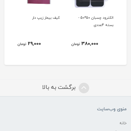
ی
الکترود چسبان 50*50 -
کیف بیمار زیپ دار
ویت 
بسته 4عددی
29,000
380,000
مان
تومان
تومان
برگشت به بالا
منوی وب‌سایت
خانه