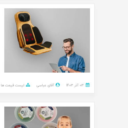
03 آذر 1403
آقای عباسی
لیست قیمت ها