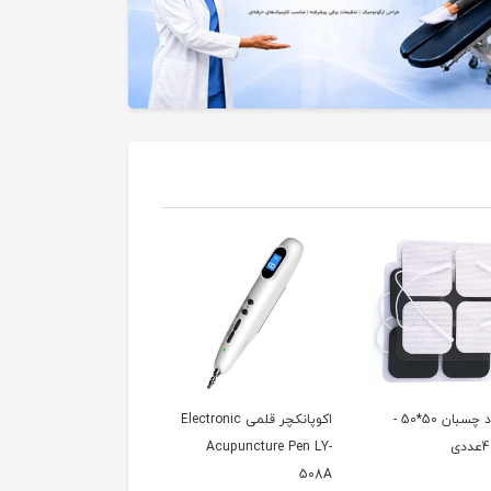
الکترود چسبان 50*50 -
اکوپانکچر قلمی Electronic
دستگاه الکترو اکوپانکچر
Medical Electronic
Acupuncture Pen LY-
Acupuncture Dmz-I
508A