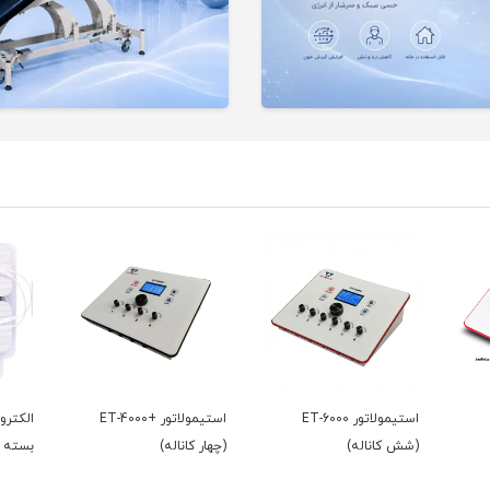
استیمولاتور ET-6000
استیمولاتور +ET-4000
(شش کاناله)
(چهار کاناله)
بسته 4عددی