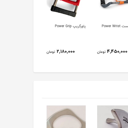
Power Wri
پاورگریپ Power Grip
دستکش ایکس فینگر
296,000
2,180,000
4,450,000
تومان
تومان
توم