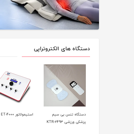
دستگاه های الکتروتراپی
گاه تنس پرتابل پزشکی
دستگاه تنس بی سیم
استیمولاتور ET-4000
KTR-2
پزشکی ورزشی KTR-2493