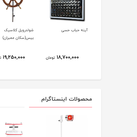
اژور کف پا
آینه حباب حسی
شولدرویل کلاسیک
بیس(سکان ممبران)
7٪
674,000
19,250,000
18,700,000
تومان
ت
629,000
تومان
محصولات اینستاگرام