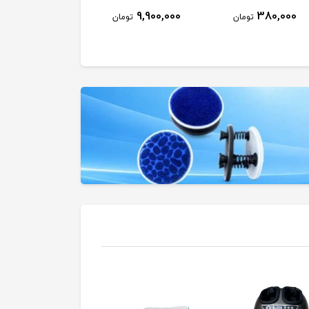
17,450,000
9,900,000
380,000
تومان
تومان
توم