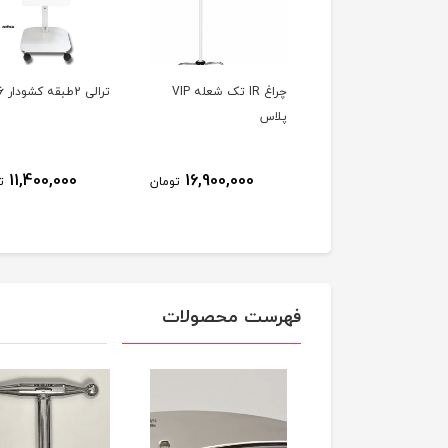
فیزیو مت Air bag
چراغ IR تک شعله VIP
ترالی 2طبقه کشودار PT16
massag mattress 
پلاس
8٪
34,500,000
11,400,000
16,900,000
تومان
ت
31,900,000
تومان
فهرست محصولات