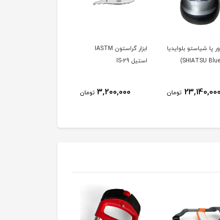
ر پا شیاستو بلوایدیا
ابزار گراستون IASTM
کارابین Carabin
استیل IS-29
39,000
3,200,000
23,140,00
تومان
تومان
توم