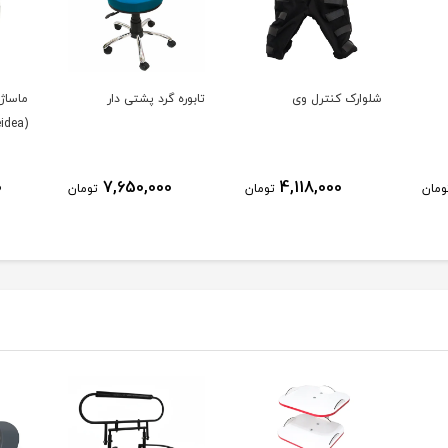
شلوارک کنترل وی
تابوره گرد پشتی دار
ماساژو
(SHIATSU Blueidea)
0
7,650,000
4,118,000
ومان
تومان
تومان