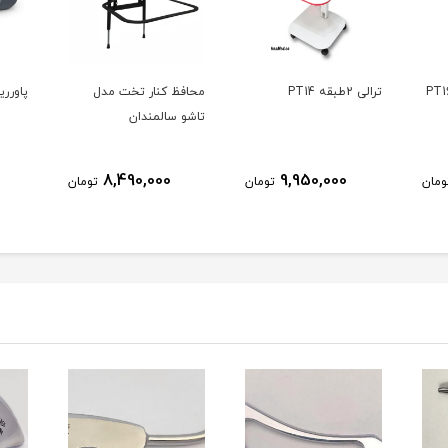
ترالی 2طبقه PT14
محافظ کنار تخت مدل
پاورریست st
تاشو سالمندان
8,490,000
9,950,000
ومان
تومان
تومان