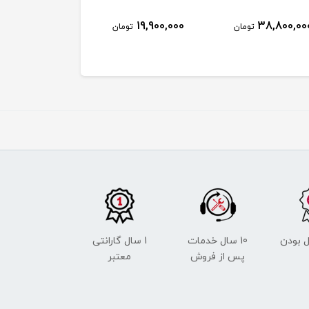
46,500,000
19,900,000
38,800,00
تومان
تومان
توم
 بودن
10 سال خدمات
1 سال گارانتی
پس از فروش
معتبر