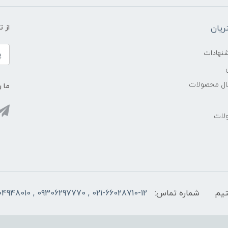
یان
از 
شنهادات
سال محصولات
ما ر
ولات
شماره تماس:
021-66028710-12 , 09306297770 , 09104948010