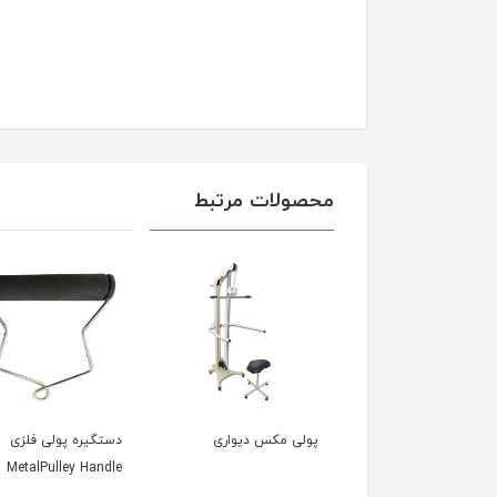
محصولات مرتبط
ی دو طرفه همراه با
پولی مکس دیواری
دستگیره پولی فلزی
کشن گردنی
MetalPulley Handle