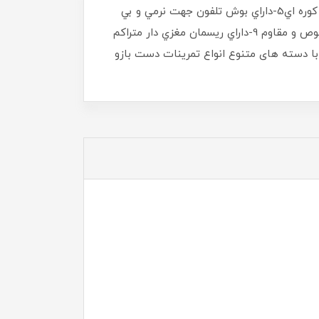
1- داراي شاسي فلزي مقاوم 2-داراي لوله آبکاري شده جهت نرمي و بي صدايي حرکت 3-آبکاري صنعتي آبکرم دوبل 4-رنگ کوره اي5-داراي بوش تلفون جهت نرمي و بي
صدايي حرکت 6-داراي قرقره هاي گردان – روان – بيصدا 7-داراي یک سري وزنه در اوزان مختلف 8-داراي دسته هاي مخصوص و مقاوم 9-داراي ريسمان مغزي دار متراکم
Pulley Max syste ) با بیش از 22 حرکت کششی و تعادلی با دسته های متنوع انواع تمرینات دست بازو