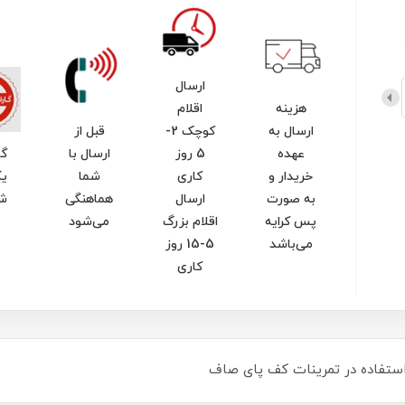
ارسال
هزینه
اقلام
ارسال به
کوچک 2-
قبل از
عهده
5 روز
ارسال با
گا
خریدار و
کاری
شما
یک
به صورت
ارسال
هماهنگی
ش
پس کرایه
اقلام بزرگ
می‌شود
می‌باشد
5-15 روز
کاری
استفاده در تمرینات کف پای صاف