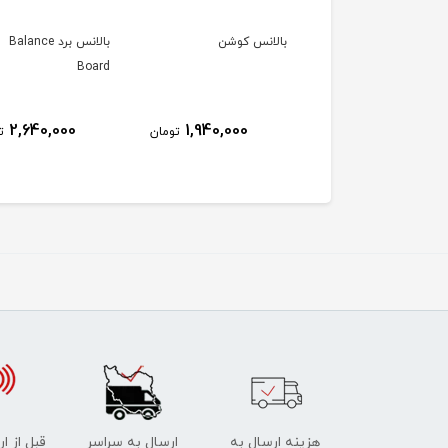
بالانس بیم سه تکه Adj
بالانس کوشن
بالانس برد Balance
Board
Balance B
2,640,000
1,940,000
8,790,000
تومان
تومان
ت
هزینه ارسال به
ارسال به سراسر
قبل از ا