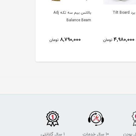
Tilt Bo
بالانس بیم سه تکه Adj
بالانس کوشن
Balance Beam
1,940,000
8,790,000
4,980,000
تومان
تومان
توم
 بودن
10 سال خدمات
1 سال گارانتی