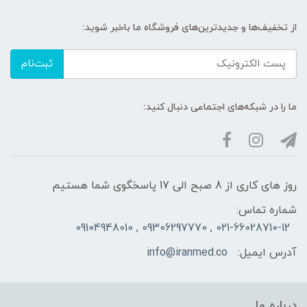
از تخفیف‌ها و جدیدترین‌های فروشگاه ما باخبر شوید:
ثبت‌نام
ما را در شبکه‌های اجتماعی دنبال کنید:
روز های کاری از 8 صبح الی 17 پاسخگوی شما هستیم
شماره تماس:
021-66028710-12 , 09306297770 , 09104948010
آدرس ایمیل:
info@iranmed.co
درباره ما