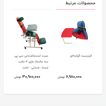
محصولات مرتبط
کرنرسیت گوشه‌ای
سیت استند(صندلی سی پی
سه حالته) دارای 3 حالت
oard
ایستا - صندلی - تخت
30,900,000
6,980,000
مان
تومان
تومان