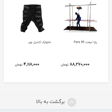
پارا لیفت Para lift
شلوارک کنترل وی
ایزی
4,118,000
88,270,000
مان
تومان
تومان
برگشت به بالا