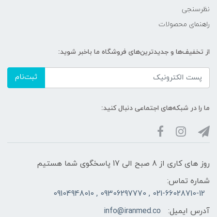
نظرسنجی
راهنمای محصولات
از تخفیف‌ها و جدیدترین‌های فروشگاه ما باخبر شوید:
ثبت‌نام
ما را در شبکه‌های اجتماعی دنبال کنید:
روز های کاری از 8 صبح الی 17 پاسخگوی شما هستیم
شماره تماس:
021-66028710-12 , 09306297770 , 09104948010
آدرس ایمیل:
info@iranmed.co