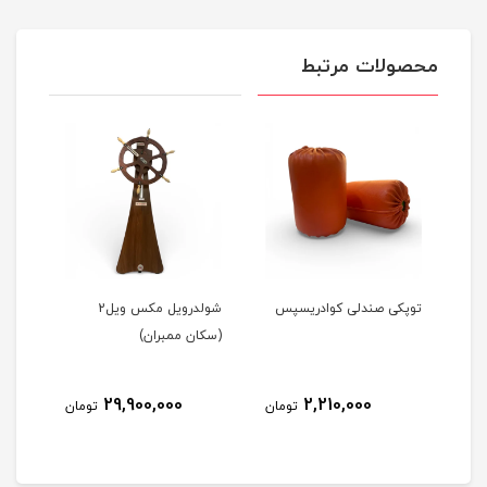
محصولات مرتبط
ن)
توپکی صندلی کوادریسپس
شولدرویل مکس ویل2
آینه
(سکان ممبران)
29,900,000
2,210,000
مان
تومان
تومان