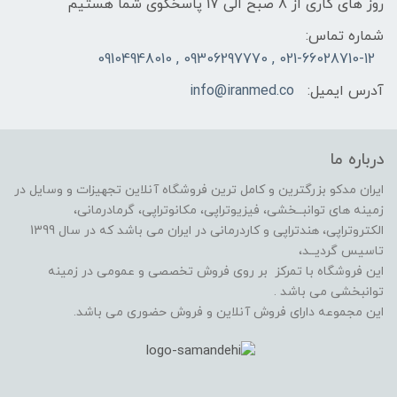
روز های کاری از 8 صبح الی 17 پاسخگوی شما هستیم
شماره تماس:
021-66028710-12 , 09306297770 , 09104948010
آدرس ایمیل:
info@iranmed.co
درباره ما
ایران مدکو بزرگترین و کامل ترین فروشگاه آنلاین تجهیزات و وسایل در
زمینه های توانبــخشی، فیزیوتراپی، مکانوتراپی، گرمادرمانی،
الکتروتراپی، هندتراپی و کاردرمانی در ایران می باشد که در سال 1399
تاسیس گردیــد،
این فروشگاه با تمرکز بر روی فروش تخصصی و عمومی در زمینه
توانبخشی می باشد .
این مجموعه دارای فروش آنلاین و فروش حضوری می باشد.