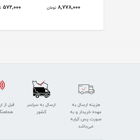
572,000
8,778,000
4,890,000
تومان
تومان
ت
هزینه ارسال به
ارسال به سراسر
قبل از ا
عهده خریدار و به
کشور
هماهنگ
صورت پس کرایه
می‌باشد