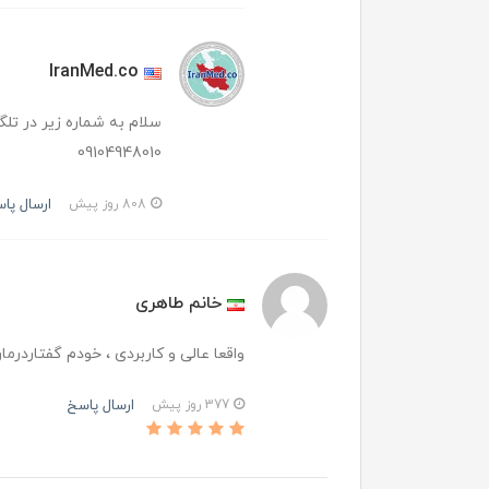
IranMed.co
سلام به شماره زیر در تلگر
09104948010
ارسال پا
808 روز پیش
خانم طاهری
واقعا عالی و کاربردی ، خودم گفتاردرم
ارسال پاسخ
377 روز پیش