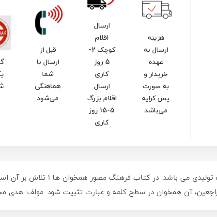
ارسال
هزینه
اقلام
ارسال به
کوچک 2-
قبل از
عهده
5 روز
ارسال با
گا
خریدار و
کاری
شما
یک
به صورت
ارسال
هماهنگی
ش
پس کرایه
اقلام بزرگ
می‌شود
می‌باشد
5-15 روز
کاری
یکی از رایج ترین اختلالات گفتار و زبان، ا
جعین، آن همخوان در سطح کلمه و عبارت تثبیت شود. مولف: هدی م