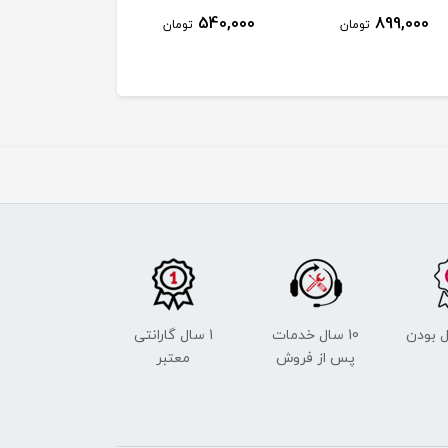
4,890,000
540,000
899,000
تومان
تومان
توم
 بودن
10 سال خدمات
1 سال گارانتی
پس از فروش
معتبر