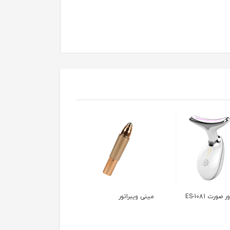
صورت ES-1081
مینی ویبراتور
کیت گفتاردرمانی