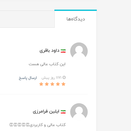
دیدگاه‌ها
داود باقری
این کتاب عالی هست
ارسال پاسخ
1171 روز پیش
ایلین فرامرزی
کتاب عالی و کاربردی👏👏👏👏👏