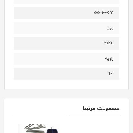
55-100cm
وزن
60Kg
زاویه
"90
محصولات مرتبط