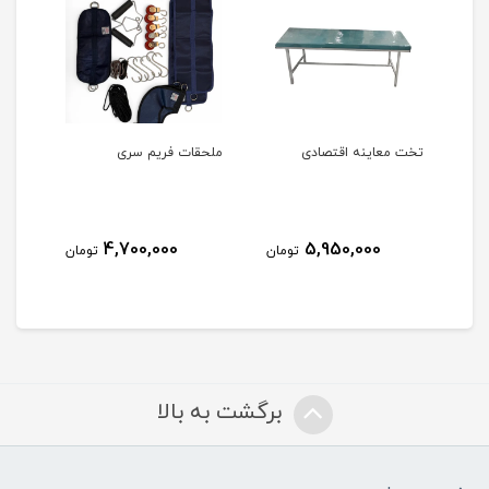
تخت معاینه اقتصادی
ملحقات فریم سری
ریل
4,700,000
5,950,000
مان
تومان
تومان
برگشت به بالا