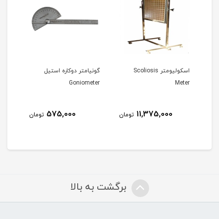
اسکولیومتر Scoliosis
گونیامتر دوکاره استیل
داین
Meter
Goniometer
دیجب
575,000
11,375,000
مان
تومان
تومان
برگشت به بالا