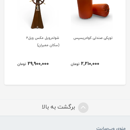
ن)
توپکی صندلی کوادریسپس
شولدرویل مکس ویل2
آینه
(سکان ممبران)
29,900,000
2,210,000
مان
تومان
تومان
برگشت به بالا
منوی وب‌سایت