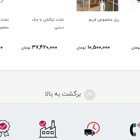
ریل مخصوص فریم
تخت تراکشن با جک
تخت ت
دستی
مخصو
00
37,420,000
10,500,000
ومان
تومان
تومان
برگشت به بالا