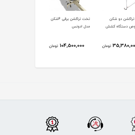
راکشن دو شکن
تخت تراکشن برقی 4شکن
تخت بوبت (سی پی)
ص دستگاه کشش
مدل ادونس
20,900,000
104,500,000
35,380,0
تومان
تومان
توم