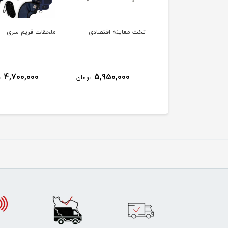
 بوبت برقی
تخت معاینه اقتصادی
ملحقات فریم سری
4,700,000
5,950,000
93,412,000
تومان
تومان
ت