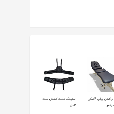
تخت تراکشن برقی 4شکن
اسلینگ تخت کشش ست
اسلینگ Sling
دونس
کامل