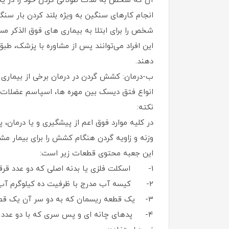
آن که شخص به مدت طولانی گردن خود را در یک 
انجام کارهای سنگین به ویژه بلند کردن بار سنگی
شخص را برای ابتلا به بیماری‌ های فوق ‌الذکر مس
این افراد می‌توانند پس از مشاوره با پزشک، طبق
دهند.
ب-درمان: کشش گردن در درمان برخی از بیماری ‌ها
انواع فتق دیسک بین مهره ‌ها، اسپاسم عضلات گر
نکته:
در کلیه موارد فوق اعم از پیشگیری و یا درم
وزنه و زاویه گردن هنگام کشش را برای بیمار م
این جعبه محتوی قطعات زیر است:
1- اسکلت فلزی یا بدنه اصلی که دو عدد قرقره در آن تعبیه شده است.
2- کیسه آب مدرج با ظرفیت ده کیلوگرم آب
3- یک قطعه ریسمان که به دو سر آن یک قطعه S شکل و یک میله مخصوص کشش متصل گردیده است.
4- پدهای چانه ‌ای و پس سری که با دو عدد ریسمان به یکدیگر متصل شده ‌اند.