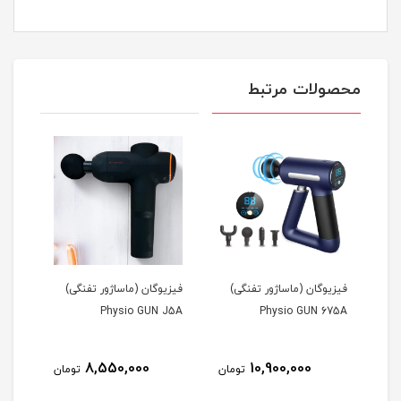
محصولات مرتبط
فیزیوگان (ماساژور تفنگی)
فیزیوگان (ماساژور تفنگی)
ماسا
(SHIATSU Blueidea)
Physio GUN J5A
Physio GUN 675A
8,550,000
10,900,000
مان
تومان
تومان