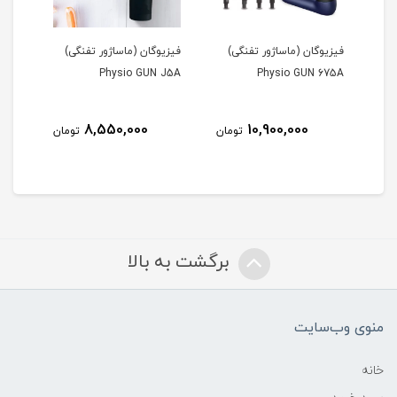
فیزیوگان (ماساژور تفنگی)
فیزیوگان (ماساژور تفنگی)
ماسا
(SHIATSU Blueidea)
Physio GUN J5A
Physio GUN 675A
8,550,000
10,900,000
مان
تومان
تومان
برگشت به بالا
منوی وب‌سایت
خانه