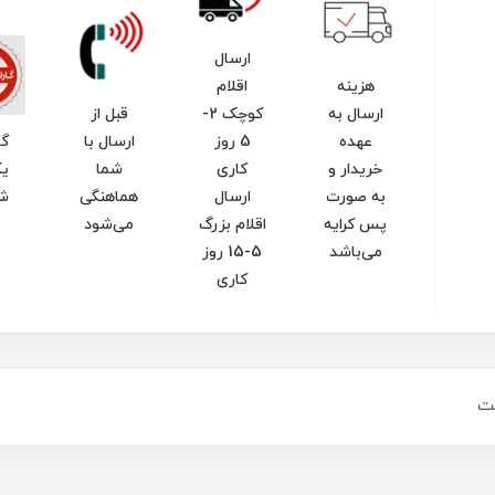
ارسال
هزینه
اقلام
ارسال به
کوچک 2-
قبل از
عهده
5 روز
ارسال با
گا
خریدار و
کاری
شما
یک
به صورت
ارسال
هماهنگی
ش
پس کرایه
اقلام بزرگ
می‌شود
می‌باشد
5-15 روز
کاری