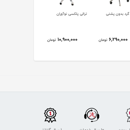
 گرد بدون پشتی
ترالی پلکسی نوآوران
ترالی 2طبقه کشودار PT16
11,400,000
10,900,000
6,290,000
تومان
تومان
توم