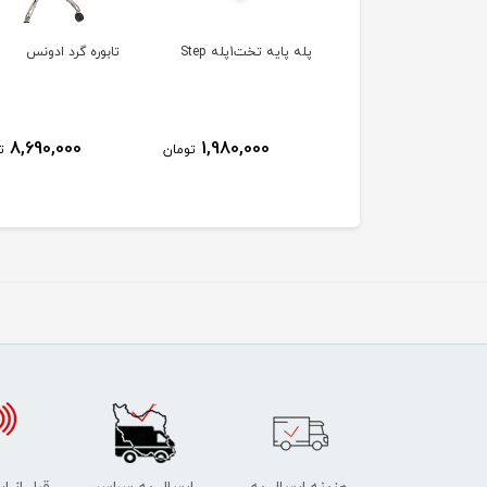
قه PT14
پله پایه تخت1پله Step
تابوره گرد ادونس
8,690,000
1,980,000
9,950,000
تومان
تومان
ت