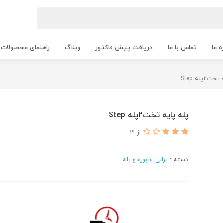
ه ما
تماس با ما
دریافت پیش فاکتور
وبلاگ
راهنمای محصولات
2پله Step
پله پایه تخت2پله Step
از 3
دسته :
ترالی، تابوره و پله