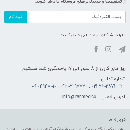
از تخفیف‌ها و جدیدترین‌های فروشگاه ما باخبر شوید:
ثبت‌نام
ما را در شبکه‌های اجتماعی دنبال کنید:
روز های کاری از 8 صبح الی 17 پاسخگوی شما هستیم
شماره تماس:
021-66028710-12 , 09306297770 , 09104948010
آدرس ایمیل:
info@iranmed.co
درباره ما
ایران مدکو بزرگترین و کامل ترین فروشگاه آنلاین تجهیزات و وسایل در