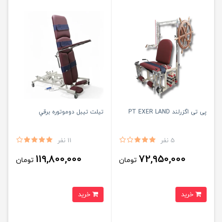
پی تی اگزرلند PT EXER LAND
تیلت تیبل دوموتوره برقي
5 نفر
11 نفر
119,800,000
72,950,000
تومان
تومان
خرید
خرید