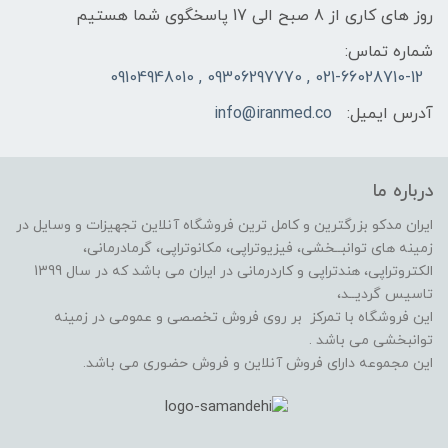
روز های کاری از 8 صبح الی 17 پاسخگوی شما هستیم
شماره تماس:
021-66028710-12 , 09306297770 , 09104948010
آدرس ایمیل:
info@iranmed.co
درباره ما
ایران مدکو بزرگترین و کامل ترین فروشگاه آنلاین تجهیزات و وسایل در
زمینه های توانبــخشی، فیزیوتراپی، مکانوتراپی، گرمادرمانی،
الکتروتراپی، هندتراپی و کاردرمانی در ایران می باشد که در سال 1399
تاسیس گردیــد،
این فروشگاه با تمرکز بر روی فروش تخصصی و عمومی در زمینه
توانبخشی می باشد .
این مجموعه دارای فروش آنلاین و فروش حضوری می باشد.