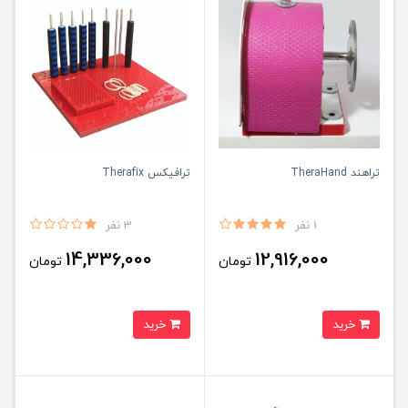
تراهند TheraHand
ترافیکس Therafix
1 نفر
3 نفر
14,336,000
12,916,000
تومان
تومان
خرید
خرید