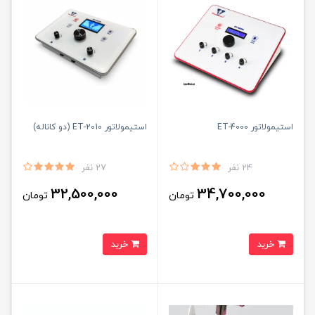
استیمولاتور ET-4000
استیمولاتور ET-2010 (دو کاناله)
24 نفر
27 نفر
32,500,000
34,700,000
تومان
تومان
خرید
خرید