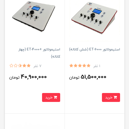
استیمولاتور ET-6000 (شش کاناله)
استیمولاتور +ET-4000 (چهار
کاناله)
1 نفر
7 نفر
40,900,000
51,500,000
تومان
تومان
خرید
خرید