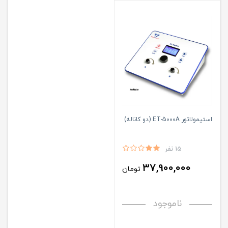
استیمولاتور ET-5000A (دو کاناله)
15 نفر
37,900,000
تومان
ناموجود