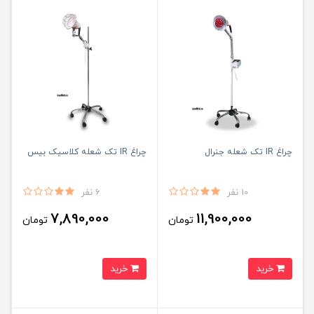
چراغ IR تک شعله جنرال
چراغ IR تک شعله کلاسیک بیس
10 نفر
6 نفر
7,890,000
11,900,000
تومان
تومان
خرید
خرید