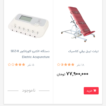
تیلت تیبل برقي کلاسیک
دستگاه الکترو اکوپانکچر SDZ-III
Electric Acupuncture
18 نفر
5 نفر
77,900,000
تومان
ناموجود
خرید