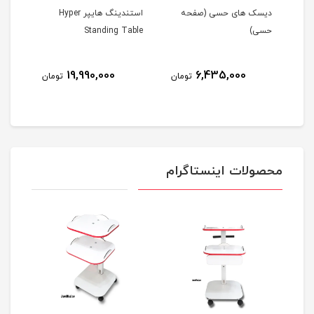
ن IASTM استیل
دیسک های حسی (صفحه
استندینگ هایپر Hyper
واکر
حسی)
Standing Table
19,990,000
6,435,000
مان
تومان
تومان
محصولات اینستاگرام