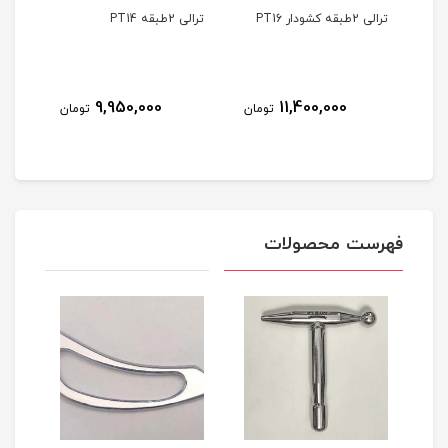
ترالی 2طبقه کشودار PT16
ترالی 2طبقه PT14
محاف
سالم
9,950,000
11,400,000
مان
تومان
تومان
فهرست محصولات