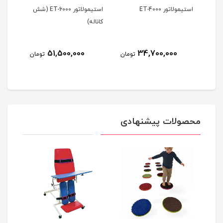
استیمولاتور ET-4000
استیمولاتور ET-6000 (شش
کاناله)
کاناله
51,500,000
34,700,000
ومان
تومان
تومان
محصولات پیشنهادی