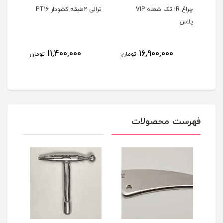
Air b
چراغ IR تک شعله VIP
ترالی 2طبقه کشودار PT16
ترالی 2طبقه 
پلاس
8
11,400,000
16,900,000
تومان
تومان
مان
فهرست محصولات