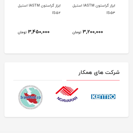
ابزار گراستون IASTM استیل
ابزار گراستون IASTM استیل
S-51
IS-52
IS-53
3,450,000
3,200,000
مان
تومان
تومان
شرکت های همکار