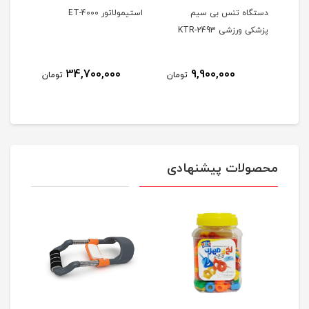
کی
دستگاه تنس بی سیم
استیمولاتور ET-4000
پزشکی ورزشی KTR-2493
کاناله
34,700,000
9,900,000
ومان
تومان
تومان
محصولات پیشنهادی