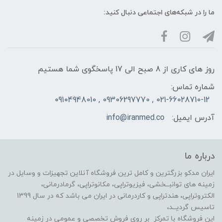
ما را در شبکه‌های اجتماعی دنبال کنید:
روز های کاری از 8 صبح الی 17 پاسخگوی شما هستیم
شماره تماس:
021-66028710-12 , 09306297770 , 09104948010
آدرس ایمیل:
info@iranmed.co
درباره ما
ایران مدکو بزرگترین و کامل ترین فروشگاه آنلاین تجهیزات و وسایل در
زمینه های توانبــخشی، فیزیوتراپی، مکانوتراپی، گرمادرمانی،
الکتروتراپی، هندتراپی و کاردرمانی در ایران می باشد که در سال 1399
تاسیس گردیــد،
این فروشگاه با تمرکز بر روی فروش تخصصی و عمومی در زمینه