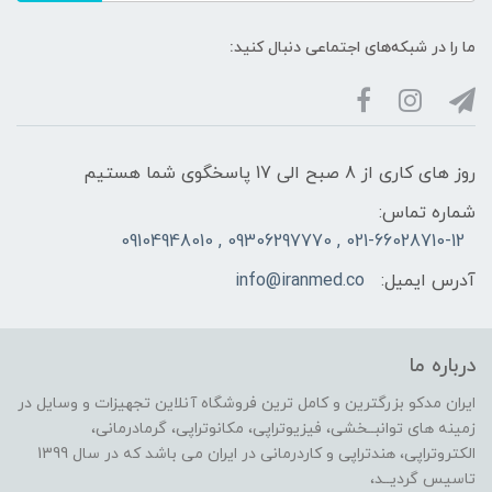
ما را در شبکه‌های اجتماعی دنبال کنید:
روز های کاری از 8 صبح الی 17 پاسخگوی شما هستیم
شماره تماس:
021-66028710-12 , 09306297770 , 09104948010
آدرس ایمیل:
info@iranmed.co
درباره ما
ایران مدکو بزرگترین و کامل ترین فروشگاه آنلاین تجهیزات و وسایل در
زمینه های توانبــخشی، فیزیوتراپی، مکانوتراپی، گرمادرمانی،
الکتروتراپی، هندتراپی و کاردرمانی در ایران می باشد که در سال 1399
تاسیس گردیــد،