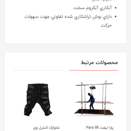
آبکاري آبکروم سخت
داراي بوش تراشکاري شده تفلوني جهت سهولت
حرکت
محصولات مرتبط
پارا لیفت Para lift
شلوارک کنترل وی
ایزی