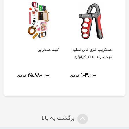
هندگریپ انبری قابل تنظیم
کیت هندتراپی
دست
دیجیتال ۱۰ تا ۱۰۰ کیلوگرم
طبی
25,880,000
903,000
مان
تومان
تومان
برگشت به بالا