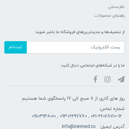
نظرسنجی
راهنمای محصولات
از تخفیف‌ها و جدیدترین‌های فروشگاه ما باخبر شوید:
ثبت‌نام
ما را در شبکه‌های اجتماعی دنبال کنید:
روز های کاری از 8 صبح الی 17 پاسخگوی شما هستیم
شماره تماس:
021-66028710-12 , 09306297770 , 09104948010
آدرس ایمیل:
info@iranmed.co