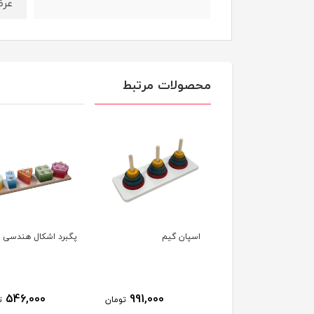
عرض
محصولات مرتبط
ینات رشد ذهنی
اسپان گیم
پگبرد اشکال هندسی
546,000
991,000
1,190,000
تومان
تومان
ت