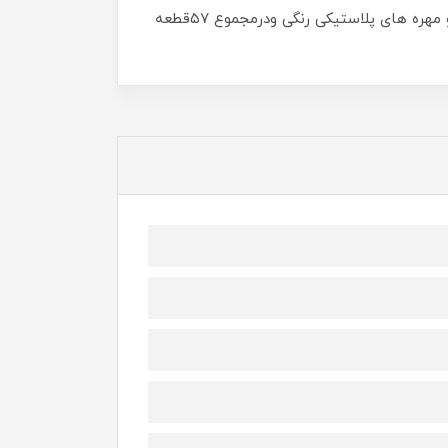
ورشدحافظه وتمرکزوهمچنین هماهنگی چشم ودست ومغزتاثیرچشمگیری دارند.این چرتکه و پایه های شمارش از ۱۰پایه و مهره های پلاستیکی رنگی ودرمجموع ۵۷قطعه