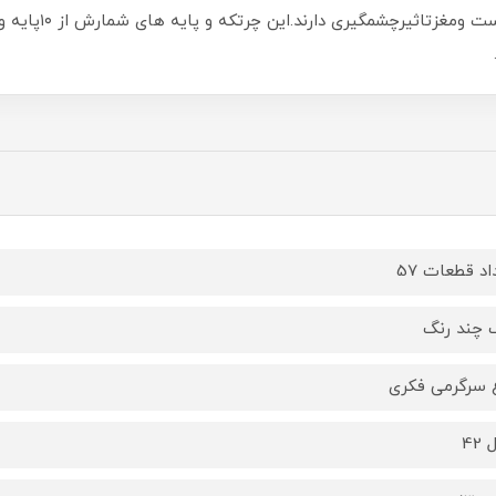
اد قطعات 57
 چند رنگ
 سرگرمی فکری
42