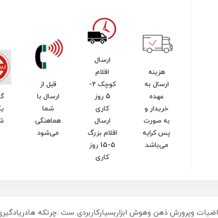
ارسال
هزینه
اقلام
ارسال به
کوچک 2-
قبل از
عهده
5 روز
ارسال با
گا
خریدار و
کاری
شما
یک
به صورت
ارسال
هماهنگی
ش
پس کرایه
اقلام بزرگ
می‌شود
می‌باشد
5-15 روز
کاری
 ریاضیات وپرورش ذهن وهوش ابزاربسیارکاربردی ست .چرتکه هادریادگ