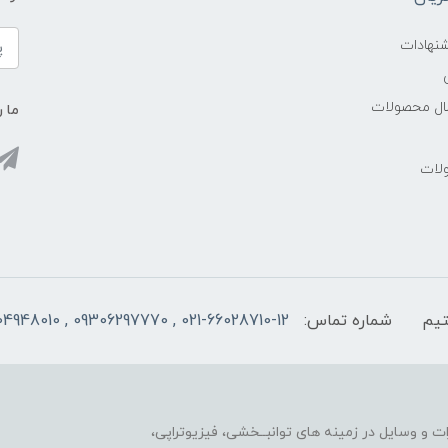
شنهادات
سال محصولات
ما ر
ولات
شماره تماس:
021-66028710-12 , 09306297770 , 09104948010
ت و وسایل در زمینه های توانبــخشی، فیزیوتراپی،