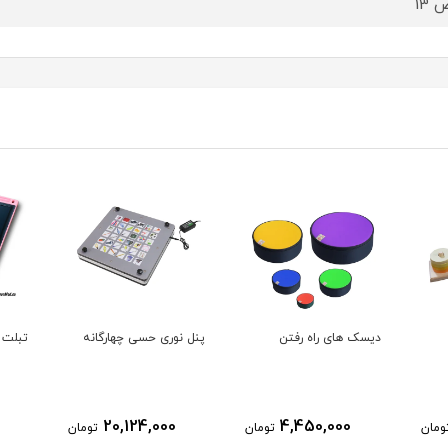
 13
دیسک های راه رفتن
پنل نوری حسی چهارگانه
تبلت 
20,124,000
4,450,000
ومان
تومان
تومان