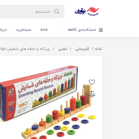
دسته‌بندی کالاها
خانه
سبدخرید
دربار
خانه
کاردرمانی
ذهنی
چرتکه و حلقه هاي شمارش Abacus and counting rings