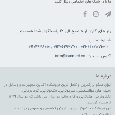
ما را در شبکه‌های اجتماعی دنبال کنید:
روز های کاری از 8 صبح الی 17 پاسخگوی شما هستیم
شماره تماس:
021-66028710-12 , 09306297770 , 09104948010
آدرس ایمیل:
info@iranmed.co
درباره ما
ایران مدکو بزرگترین و کامل ترین فروشگاه آنلاین تجهیزات و وسایل در
زمینه های توانبــخشی، فیزیوتراپی، مکانوتراپی، گرمادرمانی،
الکتروتراپی، هندتراپی و کاردرمانی در ایران می باشد که در سال 1399
تاسیس گردیــد،
این فروشگاه با تمرکز بر روی فروش تخصصی و عمومی در زمینه
توانبخشی می باشد .