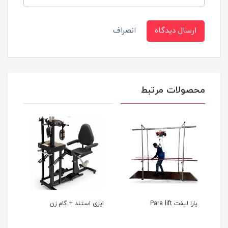
ارسال دیدگاه
انصراف
محصولات مرتبط
پارا لیفت Para lift
ایزی استند + گام زن
دیسک