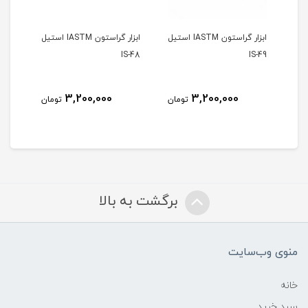
ن IASTM استیل
ابزار گراستون IASTM استیل
ابزار گراستون IASTM استیل
S-47
IS-48
IS-49
3,200,000
3,200,000
مان
تومان
تومان
برگشت به بالا
منوی وب‌سایت
خانه
سبد خرید