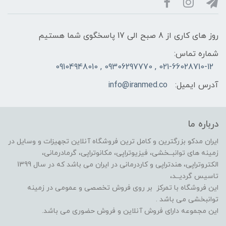
روز های کاری از 8 صبح الی 17 پاسخگوی شما هستیم
شماره تماس:
021-66028710-12 , 09306297770 , 09104948010
آدرس ایمیل:
info@iranmed.co
درباره ما
ایران مدکو بزرگترین و کامل ترین فروشگاه آنلاین تجهیزات و وسایل در
زمینه های توانبــخشی، فیزیوتراپی، مکانوتراپی، گرمادرمانی،
الکتروتراپی، هندتراپی و کاردرمانی در ایران می باشد که در سال 1399
تاسیس گردیــد،
این فروشگاه با تمرکز بر روی فروش تخصصی و عمومی در زمینه
توانبخشی می باشد .
این مجموعه دارای فروش آنلاین و فروش حضوری می باشد.