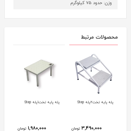
وزن: حدود 75 کیلوگرم
محصولات مرتبط
پله پایه تخت2پله Step
پله پایه تخت1پله Step
پله 4تكه
1,980,000
3,490,000
مان
تومان
تومان