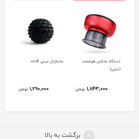
و
دستگاه بادکش هوشمند
ماساژبال مینی 080B
(تراپی)
S-37
1,290,000
1,843,000
مان
تومان
تومان
برگشت به بالا