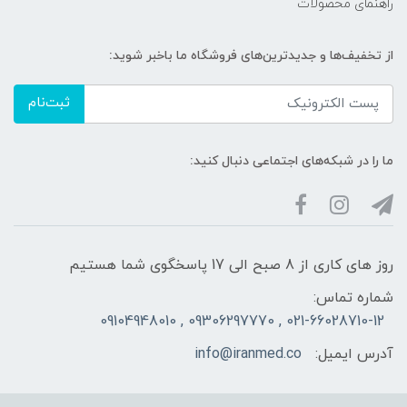
راهنمای محصولات
از تخفیف‌ها و جدیدترین‌های فروشگاه ما باخبر شوید:
ثبت‌نام
ما را در شبکه‌های اجتماعی دنبال کنید:
روز های کاری از 8 صبح الی 17 پاسخگوی شما هستیم
شماره تماس:
021-66028710-12 , 09306297770 , 09104948010
آدرس ایمیل:
info@iranmed.co