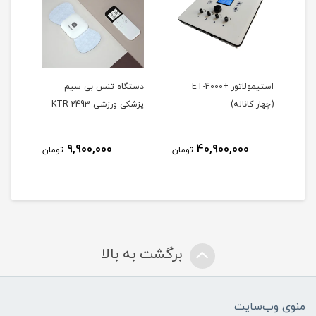
ET-6000 (شش
استیمولاتور +ET-4000
دستگاه تنس بی سیم
دستگ
(چهار کاناله)
پزشکی ورزشی KTR-2493
2610
9,900,000
40,900,000
مان
تومان
تومان
برگشت به بالا
منوی وب‌سایت