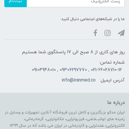
ثبت‌نام
ما را در شبکه‌های اجتماعی دنبال کنید:
روز های کاری از 8 صبح الی 17 پاسخگوی شما هستیم
شماره تماس:
021-66028710-12 , 09306297770 , 09104948010
آدرس ایمیل:
info@iranmed.co
درباره ما
ایران مدکو بزرگترین و کامل ترین فروشگاه آنلاین تجهیزات و وسایل در
زمینه های توانبــخشی، فیزیوتراپی، مکانوتراپی، گرمادرمانی،
الکتروتراپی، هندتراپی و کاردرمانی در ایران می باشد که در سال 1399