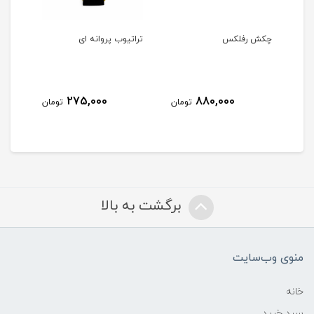
چکش رفلکس
تراتیوب پروانه ای
استر
275,000
880,000
مان
تومان
تومان
برگشت به بالا
منوی وب‌سایت
خانه
سبد خرید