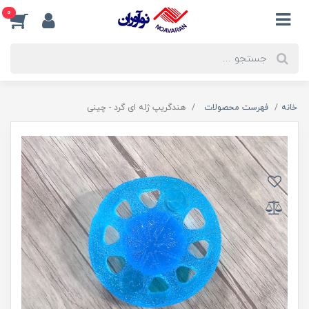
0
خانه
فهرست محصولات
هندگریپ ژله ای گرد - چینی