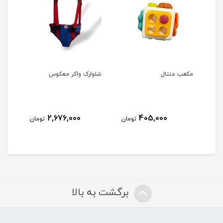
مکعب منتال
شلوارک واکر معکوس
ست د
2,676,000
405,000
مان
تومان
تومان
برگشت به بالا