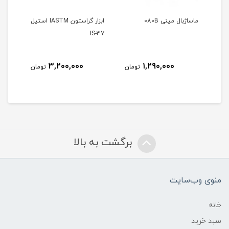
ماساژبال مینی 080B
ابزار گراستون IASTM استیل
S-34
IS-37
3,200,000
1,290,000
مان
تومان
تومان
برگشت به بالا
منوی وب‌سایت
خانه
سبد خرید