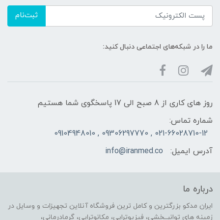
ثبت‌نام
ما را در شبکه‌های اجتماعی دنبال کنید:
روز های کاری از 8 صبح الی 17 پاسخگوی شما هستیم
شماره تماس:
021-66028710-12 , 09306297770 , 09104948010
آدرس ایمیل:
info@iranmed.co
درباره ما
ایران مدکو بزرگترین و کامل ترین فروشگاه آنلاین تجهیزات و وسایل در
زمینه های توانبــخشی، فیزیوتراپی، مکانوتراپی، گرمادرمانی،