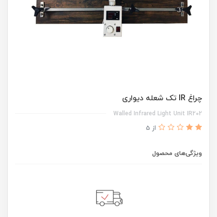
چراغ IR تک شعله دیواری
Walled Infrared Light Unit IR202
از 5
ویژگی‌های محصول