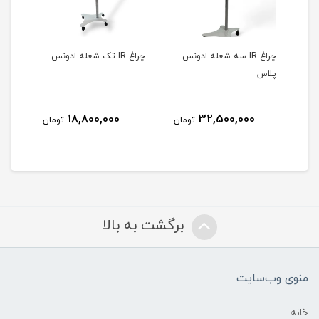
چراغ IR سه شعله ادونس
چراغ IR تک شعله ادونس
چراغ IR تک شعله د
پلاس
18,800,000
32,500,000
مان
تومان
تومان
برگشت به بالا
منوی وب‌سایت
خانه