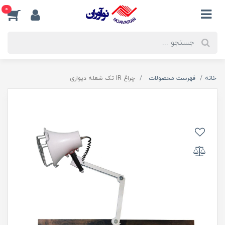
0
خانه
فهرست محصولات
چراغ IR تک شعله دیواری