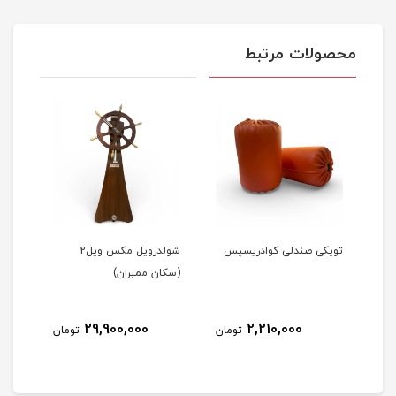
محصولات مرتبط
ن)
توپکی صندلی کوادریسپس
شولدرویل مکس ویل2
آینه
(سکان ممبران)
29,900,000
2,210,000
مان
تومان
تومان