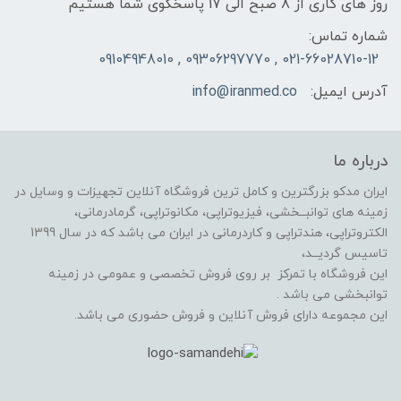
روز های کاری از 8 صبح الی 17 پاسخگوی شما هستیم
شماره تماس:
021-66028710-12 , 09306297770 , 09104948010
آدرس ایمیل:
info@iranmed.co
درباره ما
ایران مدکو بزرگترین و کامل ترین فروشگاه آنلاین تجهیزات و وسایل در
زمینه های توانبــخشی، فیزیوتراپی، مکانوتراپی، گرمادرمانی،
الکتروتراپی، هندتراپی و کاردرمانی در ایران می باشد که در سال 1399
تاسیس گردیــد،
این فروشگاه با تمرکز بر روی فروش تخصصی و عمومی در زمینه
توانبخشی می باشد .
این مجموعه دارای فروش آنلاین و فروش حضوری می باشد.