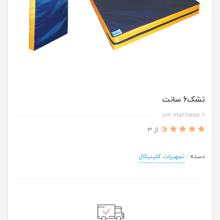
تشک6 سانت
6 cm mattress
از 3
دسته :
تجهیزات کلینیکال